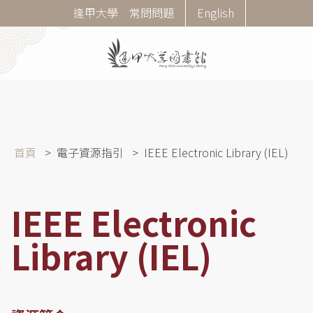
移
Corner
逢甲大學
常問問題
English
至
Menu
主
內
容
導
首頁
電子資源指引
IEEE Electronic Library (IEL)
航
連
結
IEEE Electronic
Library (IEL)