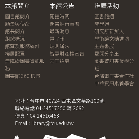
本館簡介
本館公告
推廣活動
圖書館簡介
開館時間
圖書館週
願景與使命
圖書館行事曆
開學週
館長簡介
最新消息
研究所新鮮人
組織概況
電子報
學術論文精進坊
館藏及服務統計
規則辦法
主題書展
樓層配置
智慧財產權宣告
愛閱分享王
無障礙圖書資訊服
志工招募
圖書資訊專業學分
務
班
圖書館 360 環景
台灣電子書合作社
中華資訊素養學會
地址：台中市 40724 西屯區文華路100號
聯絡電話 04-24517250 轉 2682
傳真：04-24516453
Email : library@fcu.edu.tw