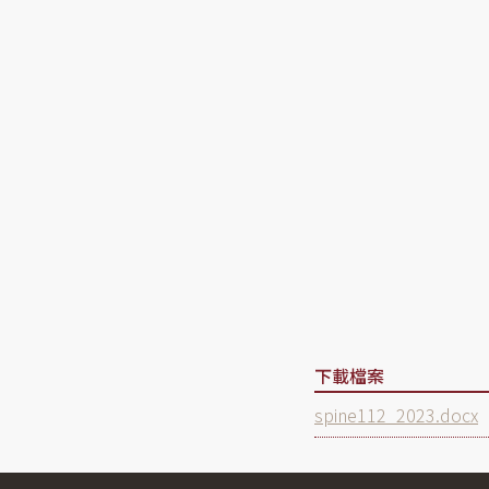
下載檔案
Document
spine112_2023.docx