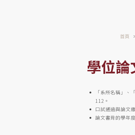
導
首頁
航
連
結
學位論
「系所名稱」、
112。
口試通過與論文
論文書背的學年