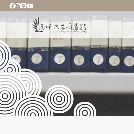
移
至
主
Main
內
navigation
容