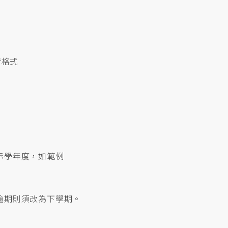
背格式
示
學年度
，如範例
逾期則須改為下學期。