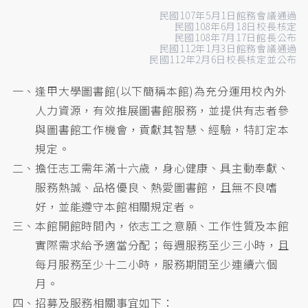
民國107年5月1日館務會議通過
民國108年6月18日校長核定
民國108年7月17日館長公布
民國112年1月3日館務會議通過
民國112年2月6日校長核定並公布
一、逢甲大學圖書館(以下簡稱本館)為充分運用校內外
人力資源，有效推展圖書館服務，並提供有志者參
與圖書館工作機會，貢獻其智慧、經驗，特訂定本
規定。
二、擔任志工需年滿十六歲，身心健康、具主動奉獻、
服務熱誠、品格優良、熱愛圖書館，且無不良嗜
好，並能遵守本館相關規定者。
三、本館開館時間內，依志工之意願、工作性質及本館
實際需求給予適當分配；每週服務至少三小時，且
每月服務至少十二小時，服務期間至少連續六個
月。
四、招募及服務相關事宜如下：