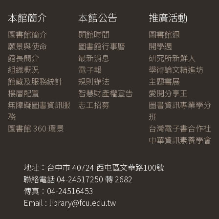
本館簡介
本館公告
推廣活動
圖書館簡介
開館時間
圖書館週
願景與使命
圖書館行事曆
開學週
館長簡介
最新消息
研究所新鮮人
組織概況
電子報
學術論文精進坊
館藏及服務統計
規則辦法
主題書展
樓層配置
智慧財產權宣告
愛閱分享王
無障礙圖書資訊服
志工招募
圖書資訊專業學分
務
班
圖書館 360 環景
台灣電子書合作社
中華資訊素養學會
地址：台中市 40724 西屯區文華路100號
聯絡電話 04-24517250 轉 2682
傳真：04-24516453
Email : library@fcu.edu.tw