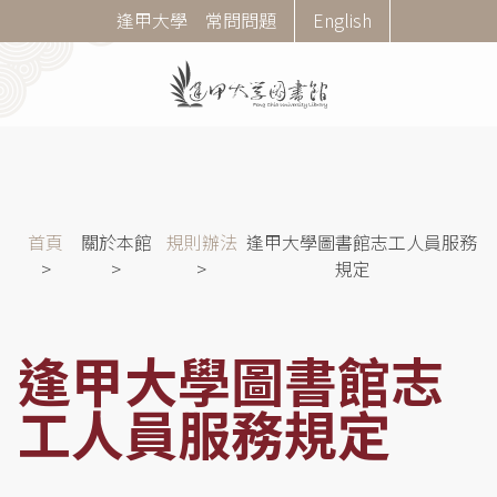
移
Corner
逢甲大學
常問問題
English
至
Menu
主
內
容
導
首頁
關於本館
規則辦法
逢甲大學圖書館志工人員服務
航
規定
連
結
逢甲大學圖書館志
工人員服務規定