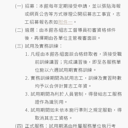
(一) 招募：本館每年定期接受申請，並以張貼海報
或網頁公告等方式辦理公開招募志工事宜，志
工招募報名表如
附件一
。
(二) 遴選：由本館各組志工督導員初審資格條件
後，再擇期由各單位主管複審面談。
(三) 試用及實務訓練：
1. 凡經由本館各組面談合格錄取者，須接受職
前訓練講習；完成講習後，即至各服務單
位施以六週試用期實務訓練。
2. 實務訓練期間為試用志工，訓練及實習時數
均予以合併計算志工年資。
3. 試用期間為利於人員管制，得發給志工服務
證作為識別用。
4. 試用期間如未依本施行準則之規定服勤，得
取消其志工資格。
(四) 正式服務：試用期滿由所屬服務單位執行考