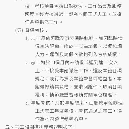
核，考核項目包括出勤狀況、工作品質及服務
態度。經考核通過，即為本館正式志工，並擔
任各項指派工作。
(五) 督導考核：
1. 志工須依照職務班表準時執勤，如因臨時情
況無法服勤，應於三天前請假，以便協調
人力。遲到及請假次數均列入考核成績。
2. 志工如於四個月內未請假或遲到達二次以
上、不接受本館派任工作、違反本館各項
規定，或行為損及本館聲譽或權益者，本
館得撤銷其資格，並收回證件，取消各項
權利，情節嚴重者報請有關單位處理。
3. 年度考核：凡於年度結束，由服務單位辦理
正式志工年度考核，考核通過之志工，得
作為本館續聘參考名單。
五、志工相關權利義務說明如下：