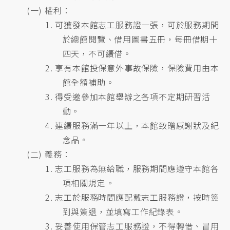
(一) 權利：
1. 可獲發本館志工服務證一張，可於服務期間
於總館閱覽、借用圖書五冊，每冊借期十
四天，不可續借。
2. 享有本館投保意外事故保險，保險費用由本
館全額補助。
3. 得受邀參加本館舉辦之各項不定期研習活
動。
4. 連續服務滿一年以上，本館致贈感謝狀及紀
念品。
(二) 義務：
1. 志工服務為無給職，服務期間應遵守本館各
項相關規定。
2. 志工於服務時間應配戴志工服務證，按時簽
到與簽退，並填寫工作紀錄表。
3. 妥善使用保管志工服務證，不得轉借、冒用