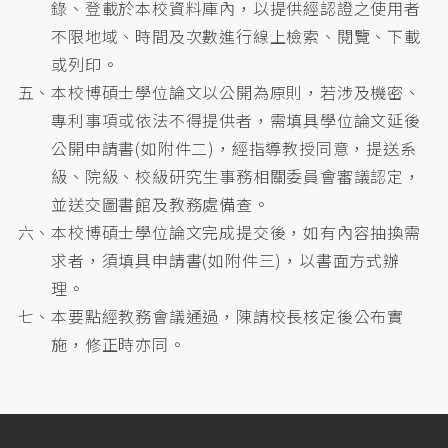
錄、登載於本校資料庫內，以提供經認證之使用者
不限地域、時間及次數進行線上檢索、閱覽、下載
或列印。
五、本校博碩士學位論文以公開為原則，若涉及機密、
專利事項或依法不得提供者，需填具學位論文延後
公開申請書(如附件二)，經指導教授同意，提送系
級、院級、校級研究生事務相關委員會審議認定，
並送交圖書館及教務處備查。
六、本校博碩士學位論文完成提交後，如有內容抽換需
求者，須填具申請書(如附件三)，以書面方式辦
理。
七、本要點經教務會議通過，陳請校長核定後公布實
施，修正時亦同。