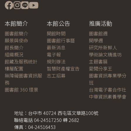
本館簡介
本館公告
推廣活動
圖書館簡介
開館時間
圖書館週
願景與使命
圖書館行事曆
開學週
館長簡介
最新消息
研究所新鮮人
組織概況
電子報
學術論文精進坊
館藏及服務統計
規則辦法
主題書展
樓層配置
智慧財產權宣告
愛閱分享王
無障礙圖書資訊服
志工招募
圖書資訊專業學分
務
班
圖書館 360 環景
台灣電子書合作社
中華資訊素養學會
地址：台中市 40724 西屯區文華路100號
聯絡電話 04-24517250 轉 2682
傳真：04-24516453