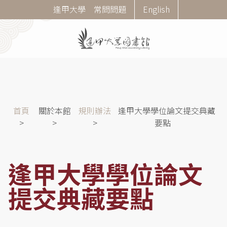
移
Corner
逢甲大學
常問問題
English
至
Menu
主
內
容
導
首頁
關於本館
規則辦法
逢甲大學學位論文提交典藏
航
要點
連
結
逢甲大學學位論文
提交典藏要點