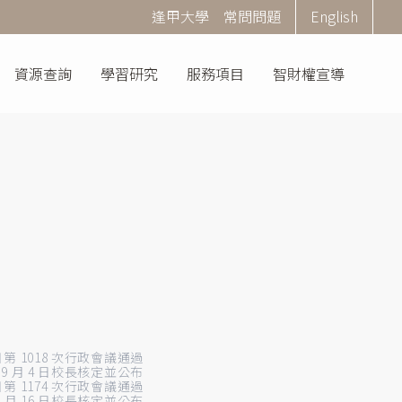
Corner
逢甲大學
常問問題
English
Menu
資源查詢
學習研究
服務項目
智財權宣導
0 日第 1018 次行政會議通過
年 9 月 4 日校長核定並公布
4 日第 1174 次行政會議通過
 9 月 16 日校長核定並公布