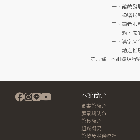
一、館藏發
換贈送
二、讀者服
銷、閱
三、漢字文
動之推
第六條 本組織規程
本館簡介
圖書館簡介
願景與使命
館長簡介
組織概況
館藏及服務統計