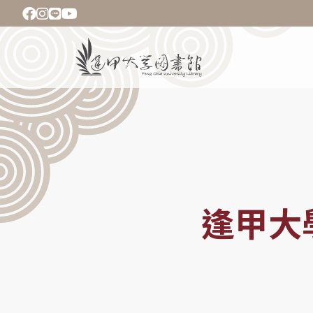
移
至
主
Main
內
navigation
容
導
航
連
結
逢甲大