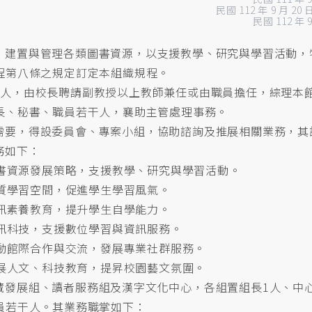
民國 112 年 9 月 2
民國 112 年
、建置與管理各類圖書資源，以支援教學、研究與學習活動，
程第八條之規定訂定本組織規程。
1人，由校長聘請副教授以上教師兼任或由職員擔任，綜理本
長、秘書、職員若干人，襄助主管處理事務。
需要，得設委員會、專案小組，協助諮詢及推展相關業務，其
務如下：
書資源發展策略，支援教學、研究與學習活動。
質學習空間，促進學生學習風氣。
訊素養教育，提升學生自學能力。
訊科技，支援數位學習與資訊服務。
動館際合作與交流，發展專業社群服務。
展人文、科技教育，提昇校園藝文氛圍。
藏發展組、讀者服務組及漢字文化中心，各組置組長1人、中
員若干人。其業務職掌如下：