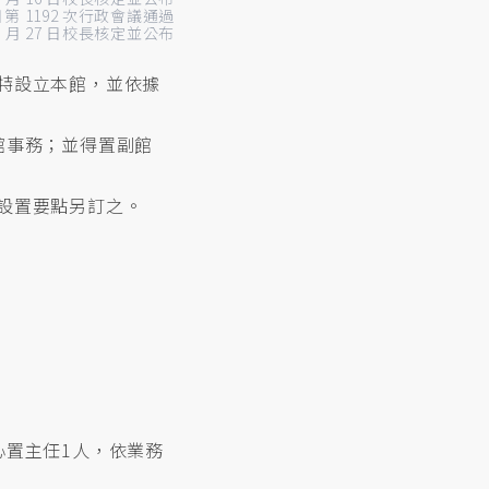
0 日第 1192 次行政會議通過
 9 月 27 日校長核定並公布
特設立本館，並依據
館事務；並得置副館
設置要點另訂之。
心置主任1人，依業務