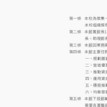
第一條 本校為徵集
本校組織規
第二條 本館置館長
長、助理館
第三條 本館因業務
第四條 本館主要任
一、規劃圖
二、營造優
三、推動資
四、運用資
五、積極推
六、均衡發
第五條 本館下設館
需要各置職