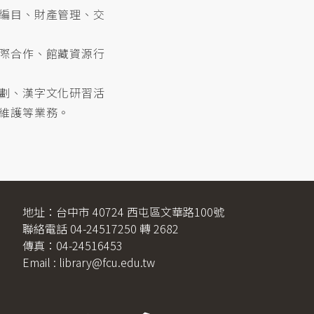
編目、財產管理、交
際合作、館藏資源行
劃、漢字文化研習活
維護等業務。
地址：台中市 40724 西屯區文華路100號
聯絡電話 04-24517250 轉 2682
傳真：04-24516453
Email : library@fcu.edu.tw