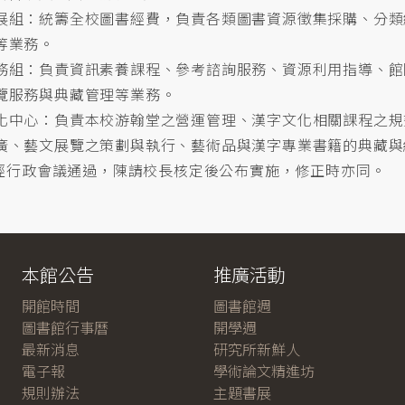
展組：統籌全校圖書經費，負責各類圖書資源徵集採購、分類
等業務。
務組：負責資訊素養課程、參考諮詢服務、資源利用指導、館
覽服務與典藏管理等業務。
化中心：負責本校游翰堂之營運管理、漢字文化相關課程之規
廣、藝文展覽之策劃與執行、藝術品與漢字專業書籍的典藏與
經行政會議通過，陳請校長核定後公布實施，修正時亦同。
本館公告
推廣活動
開館時間
圖書館週
圖書館行事曆
開學週
最新消息
研究所新鮮人
電子報
學術論文精進坊
規則辦法
主題書展