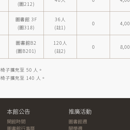
(圖212)
圖書館 3F
36人
0
4,0
(圖318)
(註1)
圖書館B2
120人
0
8,0
(圖B201)
(註2)
椅子擴充至 50 人。
子擴充至 140 人。
本館公告
推廣活動
開館時間
圖書館週
圖書館行事曆
開學週