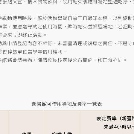
意張貼文宣、攜入食物飲料，使用結束後應將場地整理乾淨，
需異動使用時段，應於活動舉辦日前三日通知本館，以利協助
作業，並應遵守約定使用時間，準時結束並歸還場地。若超時
得要求立即終止活動。
動與申請登記內容不相符、未善盡清理或復原之責任、不遵守
將暫停該單位當學年借用權利。
經館務會議通過，陳請校長核定後公布實施，修正時亦同。
圖書館可借用場地及費率一覽表
表定費率（新臺
未滿4小時以