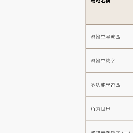
場地名稱
游翰堂展覽區
游翰堂教室
多功能學習區
角落世界
資訊素養教室 (一)