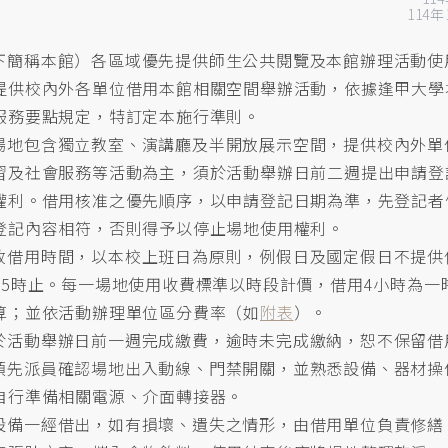
114
下簡稱本館）各區域優先提供師生公共閱覽及本館辦理活動使
提供校內外各單位借用本館相關空間舉辦活動，依據逢甲大學
服務要點規定，特訂定本施行準則。
場地包含獨立教室、演講廳及半開放展示空間，提供校內外單
習及社會服務等活動為主，須於活動舉辦日前二週提出申請登
權利。借用核准之優先順序，以申請登記日期為準，先登記者
登記內容相符，否則得予以停止場地使用權利。
放借用時間，以本校上班日為原則，例假日及國定假日不提供
午5時止。每一場地使用收費標準以時段計價，借用4小時為一
算；並依活動辦理單位區分費率（如
附表
）。
於活動舉辦日前一週完成繳費，逾時未完成繳納，恕不保留借
預先派員確認場地出入動線、門禁開關，並熟悉設備、器材操
自行準備相關電源、介面轉接器。
設備一經借出，如有損壞、遺失之情形，由借用單位負責修繕