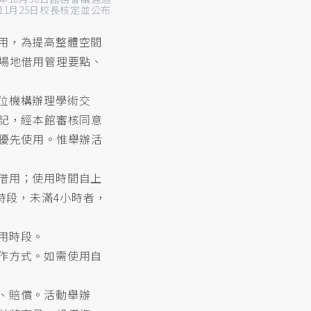
年11月25日校長核定並公布
用，為提高整體空間
場地借用管理要點、
位機構辦理學術交
記，經本館審核同意
優先使用。惟舉辦活
借用；使用時間自上
時段，未滿4小時者，
用時段。
作方式。如需使用自
、賠償。活動舉辦