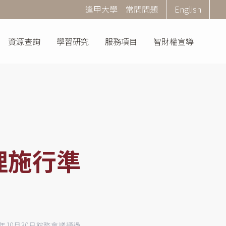
Corner
逢甲大學
常問問題
English
Menu
資源查詢
學習研究
服務項目
智財權宣導
理施行準
4年10月30日館務會議通過