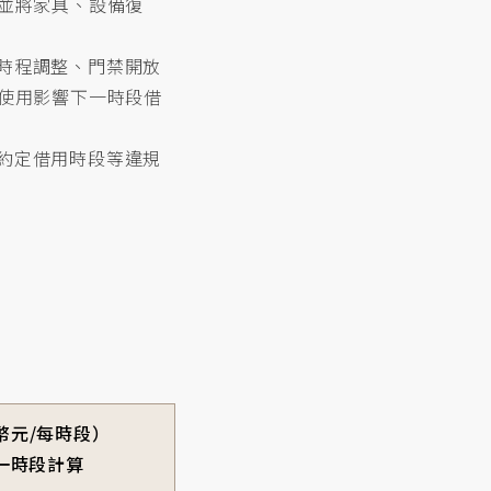
並將家具、設備復
時程調整、門禁開放
使用影響下一時段借
約定借用時段等違規
幣元/每時段）
一時段計算