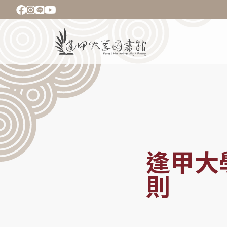
移
至
主
Main
內
navigation
容
導
航
連
結
逢甲大
則