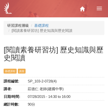
移
至
Home
Toggl
主
navig
內
容
研習課程層級
基礎課程
[閱讀素養研習坊] 歷史知識與歷史閱讀
[閱讀素養研習坊] 歷史知識與歷
史閱讀
基礎課程
講座
課程編號:
SP_103-2-0728(4)
講者:
莊德仁 老師(建國中學)
日期/時間:
07/28/2015 -
14:30
to
16:00
總計時數:
90分