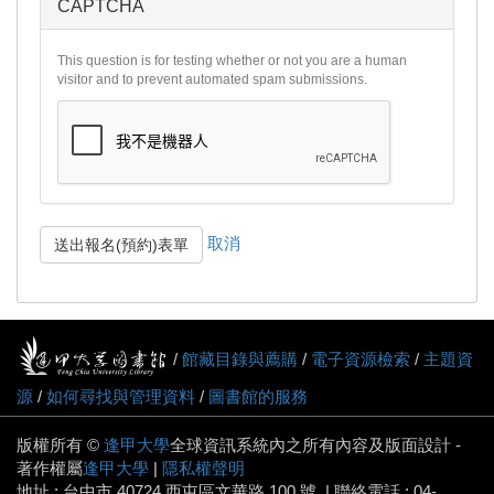
CAPTCHA
This question is for testing whether or not you are a human
visitor and to prevent automated spam submissions.
取消
送出報名(預約)表單
/
館藏目錄與薦購
/
電子資源檢索
/
主題資
源
/
如何尋找與管理資料
/
圖書館的服務
版權所有 ©
逢甲大學
全球資訊系統內之所有內容及版面設計 -
著作權屬
逢甲大學
|
隱私權聲明
地址 : 台中市 40724 西屯區文華路 100 號. | 聯絡電話 : 04-