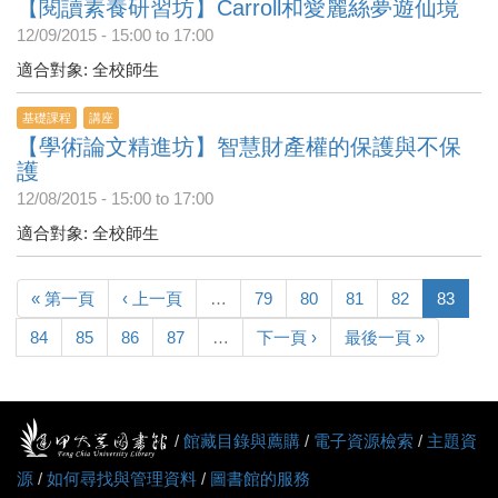
【閱讀素養研習坊】Carroll和愛麗絲夢遊仙境
12/09/2015 -
15:00
to
17:00
適合對象: 全校師生
基礎課程
講座
【學術論文精進坊】智慧財產權的保護與不保
護
12/08/2015 -
15:00
to
17:00
適合對象: 全校師生
« 第一頁
‹ 上一頁
…
79
80
81
82
83
84
85
86
87
…
下一頁 ›
最後一頁 »
/
館藏目錄與薦購
/
電子資源檢索
/
主題資
源
/
如何尋找與管理資料
/
圖書館的服務