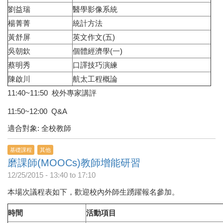
劉益瑞
醫學影像系統
楊菁菁
統計方法
黃舒屏
英文作文(五)
吳朝欽
個體經濟學(一)
蔡明秀
口譯技巧演練
陳啟川
航太工程概論
11:40~11:50 校外專家講評
11:50~12:00 Q&A
適合對象: 全校教師
基礎課程
其他
磨課師(MOOCs)教師增能研習
12/25/2015 -
13:40
to
17:10
本場次議程表如下，歡迎校內外師生踴躍報名參加。
時間
活動項目