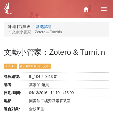
移
至
Home
Toggl
主
navig
內
容
研習課程層級
基礎課程
文獻小管家：Zotero & Turnitin
文獻小管家：Zotero & Turnitin
基礎課程
資訊素養研習(電子資源)
課程編號:
IL_104-2-0413-01
講者:
葉素琴 館員
日期/時間:
04/13/2016 -
14:10
to
15:00
地點:
圖書館二樓資訊素養教室
適合對象:
全校師生