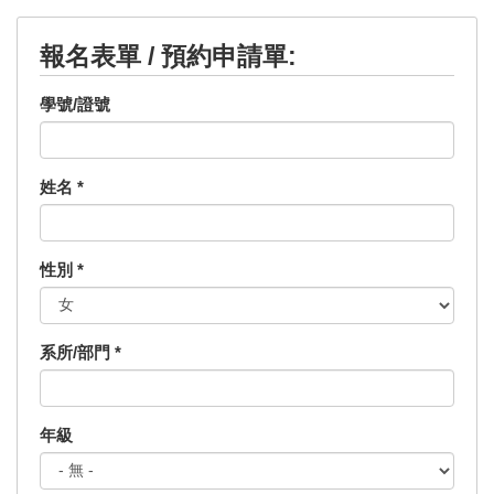
報名表單 / 預約申請單:
學號/證號
姓名
*
性別
*
系所/部門
*
年級