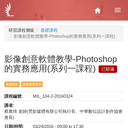
移
至
Home
Toggl
主
navig
內
容
研習課程層級
基礎課程
影像創意軟體教學-Photoshop的實務應用(系列一課程)
影像創意軟體教學-Photoshop
的實務應用(系列一課程)
已額滿
基礎課程
媒體素養研習
課程編號:
MIL_104-2-20160324
講者:
蔡雅琦 老師(梵影媒體有限公司執行長、中華數位設計創作協會
會長)
日期/時間:
03/24/2016 -
09:00
to
17:30