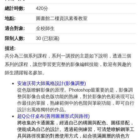
總計時數:
420分
地點:
圖書館二樓資訊素養教室
適合對象:
全校師生
限制人數:
30 (已額滿)
描述:
共分為三個系列課程，系列一講授的主題如下說明，透過三個
系列的課程，讓您學習更完整的影像編輯技能，歡迎有興趣的
師生踴躍報名參加。
安迪沃荷大師風格設計(影像調整)
從色版瞭解影像的原理。Photoshop最重要的是，影像調
整與影像合成色版功能的熟練，對於影像的色彩表現可以
作最佳的掌握，熟練範例中的色階與筆刷功能，即可自行
設計出風格獨特的作品。
超Q公仔桌布(善用圖層形式與路徑)
將收集的卡通圖案，經過自己的構圖與配色、圖樣搭配，
便能成為自己的設計。透過範例練習，可清楚瞭解鋼筆工
具與路徑視窗的對應使用方式，結合填滿圖層的填色方