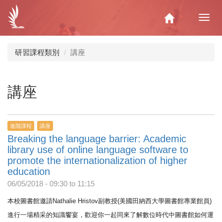
移
至
Home
Toggl
主
navig
內
容
研習課程類別
講座
講座
進階課程
講座
Breaking the language barrier: Academic
library use of online language software to
promote the internationalization of higher
education
06/05/2018 -
09:30
to
11:15
本校圖書館邀請Nathalie Hristov副教授(美國田納西大學圖書館專業館員)
進行一場精采的知識饗宴，
歡迎你一起同來了解數位時代中圖書館如何運