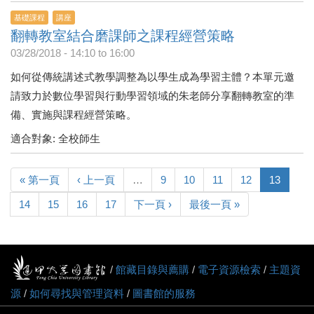
基礎課程
講座
翻轉教室結合磨課師之課程經營策略
03/28/2018 -
14:10
to
16:00
如何從傳統講述式教學調整為以學生成為學習主體？本單元邀
請致力於數位學習與行動學習領域的朱老師分享翻轉教室的準
備、實施與課程經營策略。
適合對象: 全校師生
« 第一頁
‹ 上一頁
…
9
10
11
12
13
14
15
16
17
下一頁 ›
最後一頁 »
/
館藏目錄與薦購
/
電子資源檢索
/
主題資
源
/
如何尋找與管理資料
/
圖書館的服務