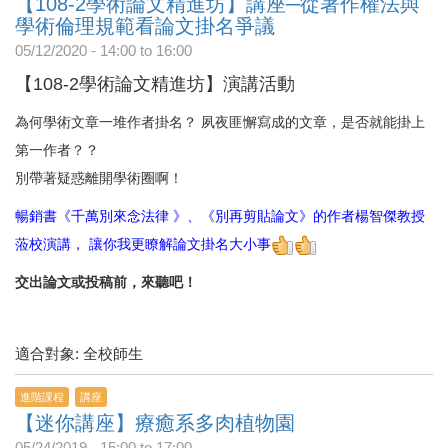
【108-2學術論文精進坊】講座─從著作權法與
學術倫理規範看論文掛名爭議
05/12/2020 -
14:00
to
16:00
【108-2學術論文精進坊】演講活動
為何學術文章一堆作者掛名？ 夙夜匪懈寫成的文章，是否就能掛上
第一作者？？
別帶著疑惑離開學術圈啊！
暢銷書《千萬別來念法律 》、《別再剪貼論文》的作者楊智傑教授
蒞校演講， 讓你我更瞭解論文掛名大小事
交出論文或投稿前，來聽吧！
適合對象: 全校師生
進階課程
講座
【迷你講座】療癒系多肉植物園
05/24/2019 -
15:00
to
17:00