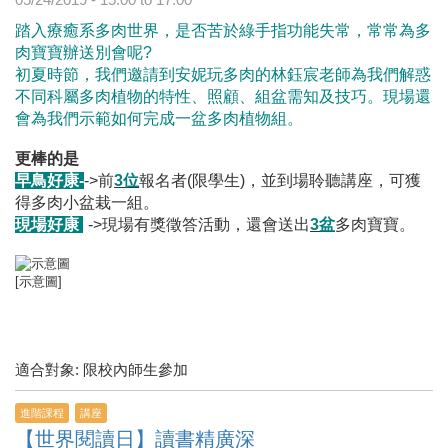
踏入療癒系多肉世界，是否苦於綠手指功能失常，常常為多
肉寶寶辦送別會呢?
初夏時節，我們邀請到安妮玩多肉的林鈺宸老師為我們解惑
不同科屬多肉植物的特性、照顧、組盆需知及技巧。
現場還
會為我們示範如何完成一盆多肉植物組。
更棒的是
早鳥好康-
->前
3位
報名者(限學生)，並到場聆聽講座，可獲
得多肉小盆栽一組。
現場好康
-
->現場有獎徵答活動，還會送出
3盆
多肉寶寶。
[示意圖]
適合對象: 限校內師生參加
進階課程
講座
【世界閱讀日】讀書精廣深