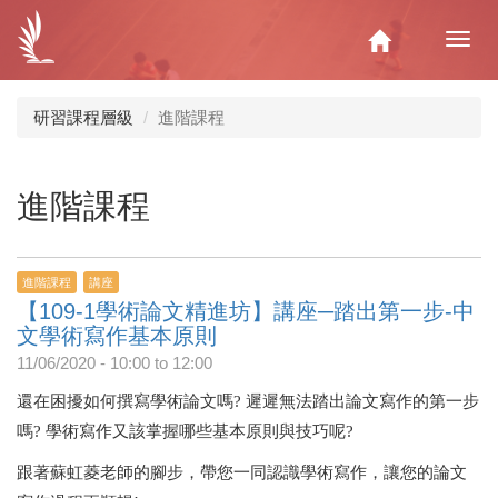
移
至
Home
Toggl
主
navig
內
容
研習課程層級
進階課程
進階課程
進階課程
講座
【109-1學術論文精進坊】講座─踏出第一步-中
文學術寫作基本原則
11/06/2020 -
10:00
to
12:00
還在困擾如何撰寫學術論文嗎? 遲遲無法踏出論文寫作的第一步
嗎? 學術寫作又該掌握哪些基本原則與技巧呢?
跟著蘇虹菱老師的腳步，帶您一同認識學術寫作，讓您的論文