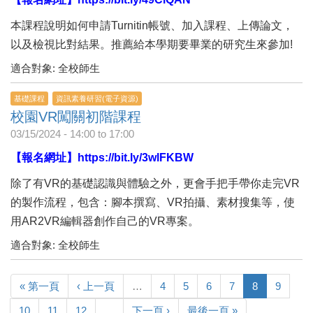
本課程說明如何申請Turnitin帳號、加入課程、上傳論文，
以及檢視比對結果。推薦給本學期要畢業的研究生來參加!
適合對象: 全校師生
基礎課程
資訊素養研習(電子資源)
校園VR闖關初階課程
03/15/2024 -
14:00
to
17:00
【報名網址】
https://bit.ly/3wlFKBW
除了有VR的基礎認識與體驗之外，更會手把手帶你走完VR
的製作流程，包含：腳本撰寫、VR拍攝、素材搜集等，使
用AR2VR編輯器創作自己的VR專案。
適合對象: 全校師生
« 第一頁
‹ 上一頁
…
4
5
6
7
8
9
10
11
12
…
下一頁 ›
最後一頁 »