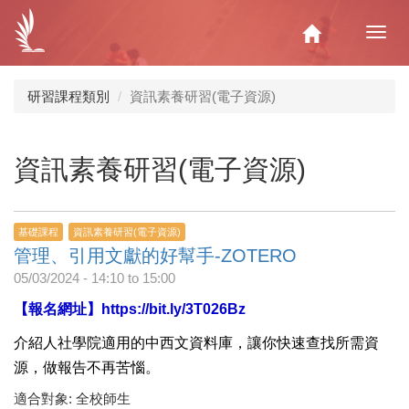
移
至
Home
Toggl
主
navig
內
容
研習課程類別
資訊素養研習(電子資源)
資訊素養研習(電子資源)
基礎課程
資訊素養研習(電子資源)
管理、引用文獻的好幫手-ZOTERO
05/03/2024 -
14:10
to
15:00
【報名網址】
https://bit.ly/3T026Bz
介紹人社學院適用的中西文資料庫，讓你快速查找所需資
源，做報告不再苦惱。
適合對象: 全校師生