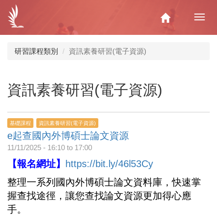
移
至
Home
Toggl
主
navig
內
容
研習課程類別
資訊素養研習(電子資源)
資訊素養研習(電子資源)
基礎課程
資訊素養研習(電子資源)
e起查國內外博碩士論文資源
11/11/2025 -
16:10
to
17:00
【報名網址】
https://bit.ly/46l53Cy
整理一系列國內外博碩士論文資料庫，快速掌
握查找途徑，讓您查找論文資源更加得心應
手。