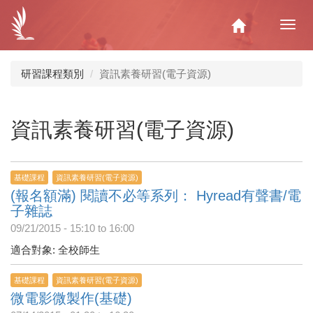
移
至
Home
Toggl
主
navig
內
容
研習課程類別
資訊素養研習(電子資源)
資訊素養研習(電子資源)
基礎課程
資訊素養研習(電子資源)
(報名額滿) 閱讀不必等系列： Hyread有聲書/電
子雜誌
09/21/2015 -
15:10
to
16:00
適合對象: 全校師生
基礎課程
資訊素養研習(電子資源)
微電影微製作(基礎)