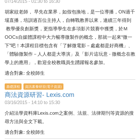
07/14/2015 -
01:30
to
16:30
胡家紋老師， 早先在業界，如假包換地，是一位導播，ON過千
場直播，培訓過百位主持人，自轉戰教界以來，連續三年得到
教學優良創新獎，更指導學生在多項影片競賽中獲獎，於Ｍ
OOCs自媒體課程中大力暢導微製作的概念，那就一起來“微一
下”吧！本課程目標包含有「了解微電影－處處都是好商機」、
「體驗微製作－人人都是大導演」及「影片這玩意 - 微概念在教
學上的應用」，歡迎全校教職員生踴躍報名參加。
適合對象: 全校師生
基礎課程
資訊素養研習(電子資源)
商法資源研習- Lexis.com
03/16/2015 -
14:10
to
15:30
介紹法學資料庫Lexis.com之案例、法規、法律期刊等資源的搜
尋方法與全文下載。
適合對象: 全校師生