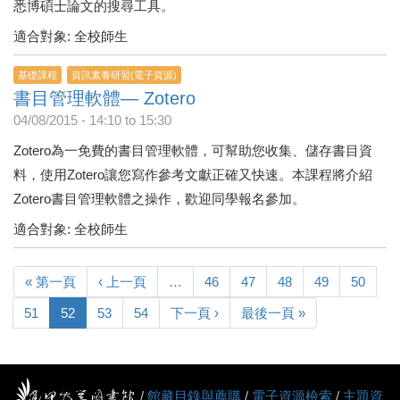
悉博碩士論文的搜尋工具。
適合對象: 全校師生
基礎課程
資訊素養研習(電子資源)
書目管理軟體— Zotero
04/08/2015 -
14:10
to
15:30
Zotero為一免費的書目管理軟體，可幫助您收集、儲存書目資
料，使用Zotero讓您寫作參考文獻正確又快速。本課程將介紹
Zotero書目管理軟體之操作，歡迎同學報名參加。
適合對象: 全校師生
« 第一頁
‹ 上一頁
…
46
47
48
49
50
51
52
53
54
下一頁 ›
最後一頁 »
/
館藏目錄與薦購
/
電子資源檢索
/
主題資