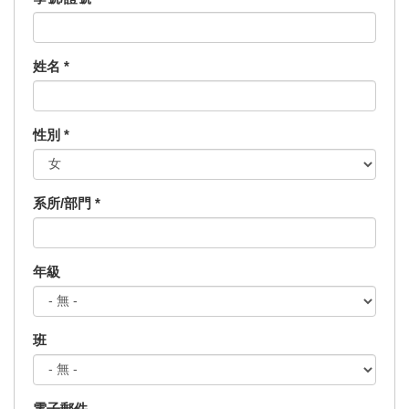
姓名
*
性別
*
系所/部門
*
年級
班
電子郵件