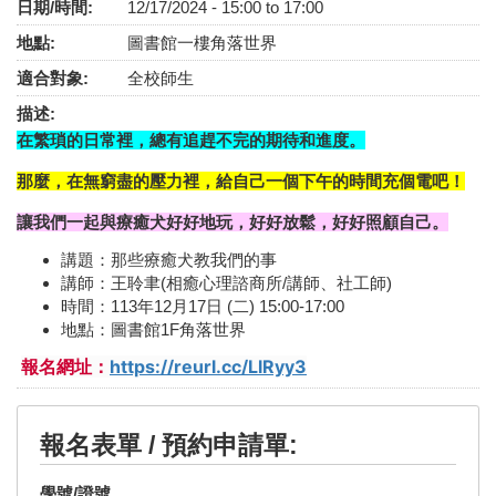
日期/時間:
12/17/2024 -
15:00
to
17:00
地點:
圖書館一樓角落世界
適合對象:
全校師生
描述:
在繁瑣的日常裡，總有追趕不完的期待和進度。
那麼，在無窮盡的壓力裡，給自己一個下午的時間充個電吧！
讓我們一起與療癒犬好好地玩，好好放鬆，好好照顧自己。
講題：那些療癒犬教我們的事
講師：王聆聿(相癒心理諮商所/講師、社工師)
時間：113年12月17日 (二) 15:00-17:00
地點：圖書館1F角落世界
報名網址：
https://reurl.cc/LlRyy3
報名表單 / 預約申請單:
學號/證號