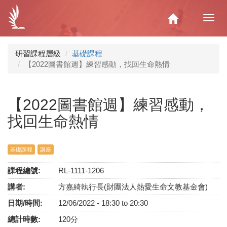
移
至
Home
Toggl
主
navig
內
容
研習課程層級
基礎課程
【2022圖書館週】練習感動，找回生命熱情
【2022圖書館週】練習感動，
找回生命熱情
基礎課程
講座
課程編號:
RL-1111-1206
講者:
方嘉綺執行長(財團法人熱愛生命文教基金會)
日期/時間:
12/06/2022 -
18:30
to
20:30
總計時數:
120分