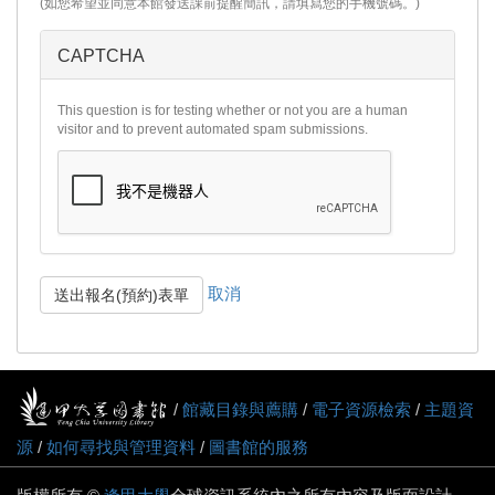
(如您希望並同意本館發送課前提醒簡訊，請填寫您的手機號碼。)
CAPTCHA
This question is for testing whether or not you are a human
visitor and to prevent automated spam submissions.
取消
送出報名(預約)表單
/
館藏目錄與薦購
/
電子資源檢索
/
主題資
源
/
如何尋找與管理資料
/
圖書館的服務