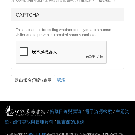
(如您希望並同意本館發送課前提醒簡訊，請填寫您的手機號碼。)
CAPTCHA
This question is for testing whether or not you are a human
visitor and to prevent automated spam submissions.
取消
送出報名(預約)表單
/
館藏目錄與薦購
/
電子資源檢索
/
主題資
源
/
如何尋找與管理資料
/
圖書館的服務
版權所有 ©
逢甲大學
全球資訊系統內之所有內容及版面設計 -