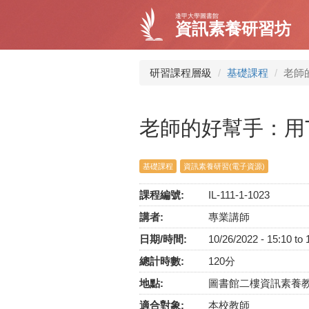
移
逢甲大學圖書館
至
資訊素養研習坊
主
內
容
研習課程層級
基礎課程
老師的
老師的好幫手：用Tu
基礎課程
資訊素養研習(電子資源)
課程編號:
IL-111-1-1023
講者:
專業講師
日期/時間:
10/26/2022 -
15:10
to
總計時數:
120分
地點:
圖書館二樓資訊素養
適合對象:
本校教師