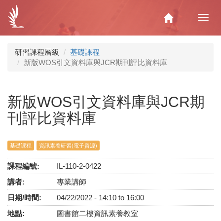
移
至
Home
Toggl
主
navig
內
容
研習課程層級
基礎課程
新版WOS引文資料庫與JCR期刊評比資料庫
新版WOS引文資料庫與JCR期
刊評比資料庫
基礎課程
資訊素養研習(電子資源)
課程編號:
IL-110-2-0422
講者:
專業講師
日期/時間:
04/22/2022 -
14:10
to
16:00
地點:
圖書館二樓資訊素養教室