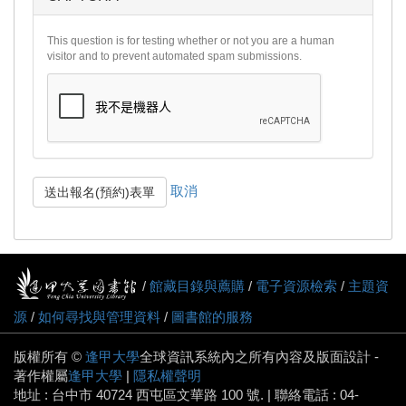
This question is for testing whether or not you are a human
visitor and to prevent automated spam submissions.
取消
送出報名(預約)表單
/
館藏目錄與薦購
/
電子資源檢索
/
主題資
源
/
如何尋找與管理資料
/
圖書館的服務
版權所有 ©
逢甲大學
全球資訊系統內之所有內容及版面設計 -
著作權屬
逢甲大學
|
隱私權聲明
地址 : 台中市 40724 西屯區文華路 100 號. | 聯絡電話 : 04-