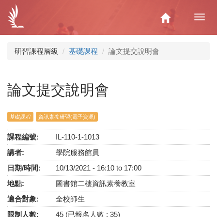
移
至
Home
Toggl
主
navig
內
容
研習課程層級
基礎課程
論文提交說明會
論文提交說明會
基礎課程
資訊素養研習(電子資源)
課程編號:
IL-110-1-1013
講者:
學院服務館員
日期/時間:
10/13/2021 -
16:10
to
17:00
地點:
圖書館二樓資訊素養教室
適合對象:
全校師生
限制人數:
45 (已報名人數 : 35)