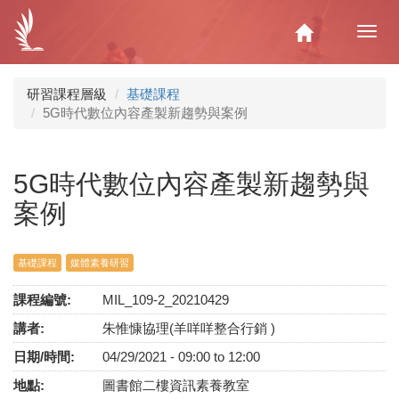
移
至
Home
Toggl
主
navig
內
容
研習課程層級
基礎課程
5G時代數位內容產製新趨勢與案例
5G時代數位內容產製新趨勢與
案例
基礎課程
媒體素養研習
課程編號:
MIL_109-2_20210429
講者:
朱惟慷協理(羊咩咩整合行銷 )
日期/時間:
04/29/2021 -
09:00
to
12:00
地點:
圖書館二樓資訊素養教室