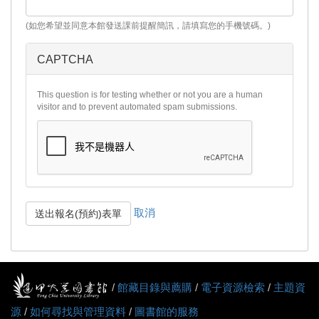
(如您希望並同意本館發送課前提醒簡訊，請填寫您的手機號碼。)
CAPTCHA
This question is for testing whether or not you are a human
visitor and to prevent automated spam submissions.
取消
送出報名(預約)表單
/
館藏目錄與薦購
/
電子資源檢索
/
主題資
源
/
如何尋找與管理資料
/
圖書館的服務