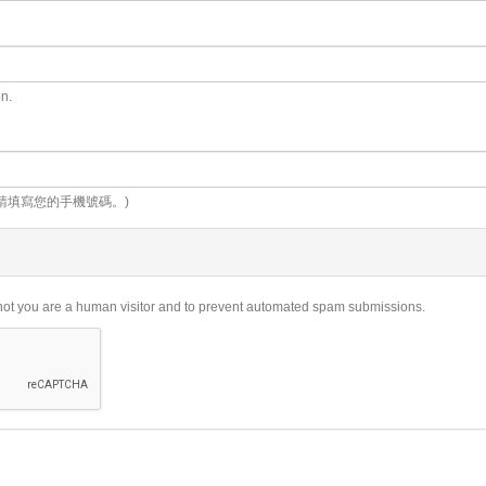
on.
請填寫您的手機號碼。)
r not you are a human visitor and to prevent automated spam submissions.