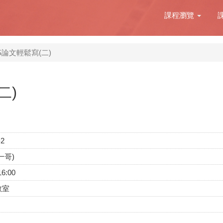
課程瀏覽
S論文輕鬆寫(二)
二)
-2
一哥)
16:00
教室