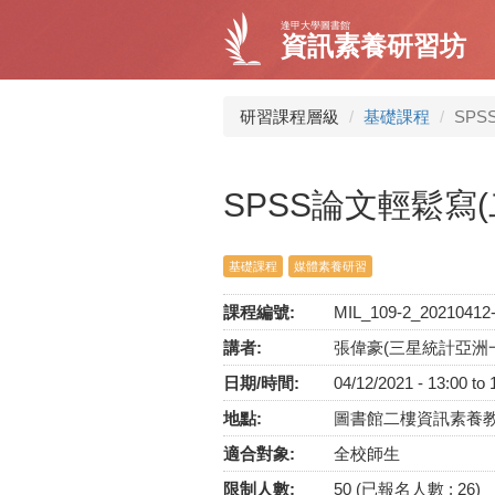
移
逢甲大學圖書館
至
資訊素養研習坊
主
內
容
研習課程層級
基礎課程
SPS
SPSS論文輕鬆寫(
基礎課程
媒體素養研習
課程編號:
MIL_109-2_20210412
講者:
張偉豪(三星統計亞洲
日期/時間:
04/12/2021 -
13:00
to
地點:
圖書館二樓資訊素養
適合對象:
全校師生
限制人數:
50 (已報名人數 : 26)