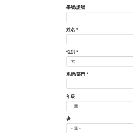
學號/證號
姓名
*
性別
*
系所/部門
*
年級
班