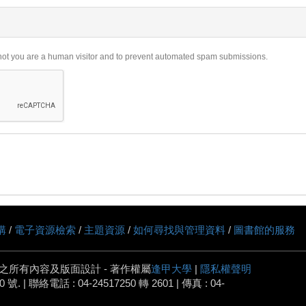
r not you are a human visitor and to prevent automated spam submissions.
購
/
電子資源檢索
/
主題資源
/
如何尋找與管理資料
/
圖書館的服務
之所有內容及版面設計 - 著作權屬
逢甲大學
|
隱私權聲明
 | 聯絡電話 : 04-24517250 轉 2601 | 傳真 : 04-