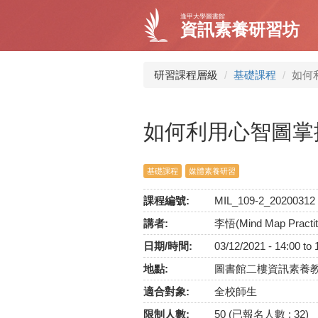
移
逢甲大學圖書館
至
資訊素養研習坊
主
內
容
研習課程層級
基礎課程
如何
如何利用心智圖掌
基礎課程
媒體素養研習
課程編號:
MIL_109-2_20200312
講者:
李悟(Mind Map Pract
日期/時間:
03/12/2021 -
14:00
to
地點:
圖書館二樓資訊素養
適合對象:
全校師生
限制人數:
50 (已報名人數 : 32)