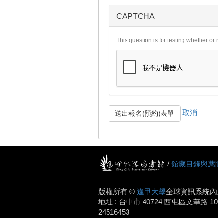
CAPTCHA
This question is for testing whether o
取消
送出報名(預約)表單
/
館藏目錄與薦
版權所有 ©
逢甲大學
全球資訊系統內
地址 : 台中市 40724 西屯區文華路 100 號.
24516453