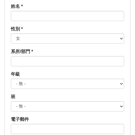
姓名
*
性別
*
系所/部門
*
年級
班
電子郵件