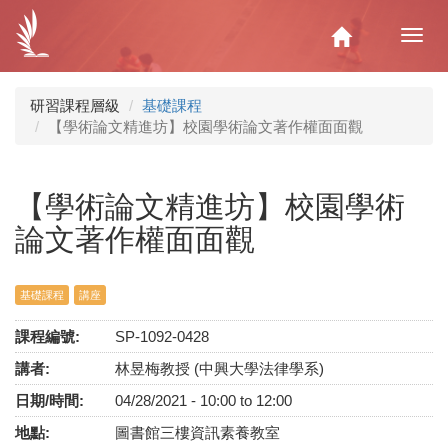
移
至
Home
Toggl
主
navig
內
容
研習課程層級
基礎課程
【學術論文精進坊】校園學術論文著作權面面觀
【學術論文精進坊】校園學術
論文著作權面面觀
基礎課程
講座
課程編號:
SP-1092-0428
講者:
林昱梅教授 (中興大學法律學系)
日期/時間:
04/28/2021 -
10:00
to
12:00
地點:
圖書館三樓資訊素養教室