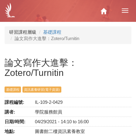
移
至
Home
Toggl
主
navig
內
容
研習課程層級
基礎課程
論文寫作大進擊：Zotero/Turnitin
論文寫作大進擊：
Zotero/Turnitin
基礎課程
資訊素養研習(電子資源)
課程編號:
IL-109-2-0429
講者:
學院服務館員
日期/時間:
04/29/2021 -
14:10
to
16:00
地點:
圖書館二樓資訊素養教室