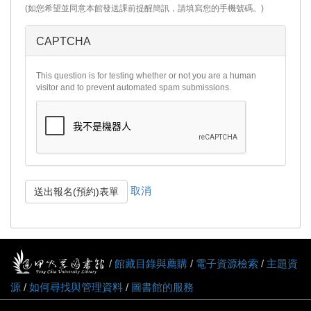
(如您希望並同意本館發送課前提醒簡訊，請填寫您的手機號碼。)
CAPTCHA
This question is for testing whether or not you are a human
visitor and to prevent automated spam submissions.
取消
送出報名(預約)表單
/
館藏目錄與薦購
/
電子資源檢索
/
主題資
源
/
如何尋找與管理資料
/
圖書館的服務