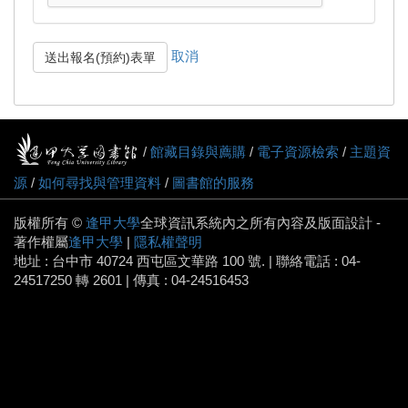
取消
送出報名(預約)表單
/
館藏目錄與薦購
/
電子資源檢索
/
主題資
源
/
如何尋找與管理資料
/
圖書館的服務
版權所有 ©
逢甲大學
全球資訊系統內之所有內容及版面設計 -
著作權屬
逢甲大學
|
隱私權聲明
地址 : 台中市 40724 西屯區文華路 100 號. | 聯絡電話 : 04-
24517250 轉 2601 | 傳真 : 04-24516453