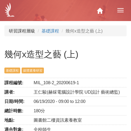
移
至
Home
Toggl
主
navig
內
容
研習課程層級
基礎課程
幾何x造型之藝 (上)
幾何x造型之藝 (上)
基礎課程
媒體素養研習
課程編號:
MIL_108-2_20200619-1
講者:
王仁駿(赫綵電腦設計學院 UD設計 藝術總監)
日期/時間:
06/19/2020 -
09:00
to
12:00
總計時數:
180分
地點:
圖書館二樓資訊素養教室
適合對象:
全校師生