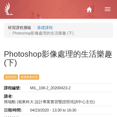
移
至
Home
Toggl
主
navig
內
容
研習課程層級
基礎課程
Photoshop影像處理的生活樂趣 (下)
Photoshop影像處理的生活樂趣
(下)
基礎課程
媒體素養研習
課程編號:
MIL_108-2_20200423-2
講者:
簡瑞勳 (嶺東科大 設計專業實習暨證照培訓中心主任)
日期/時間:
04/23/2020 -
13:30
to
16:30