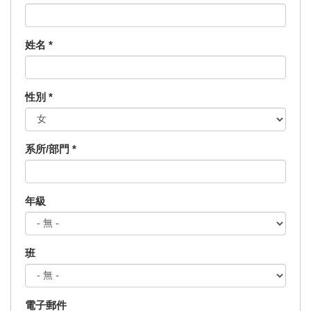
姓名
*
性別
*
系所/部門
*
年級
班
電子郵件