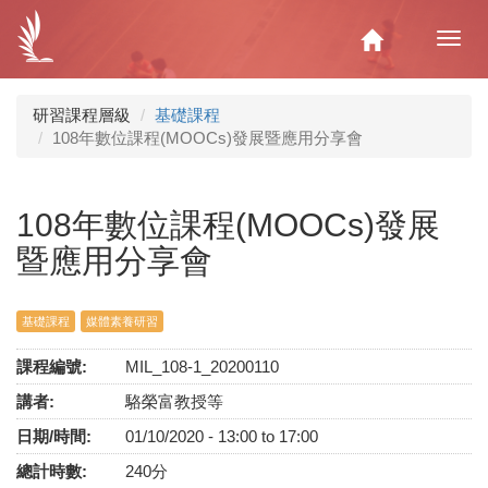
移
至
Home
Toggl
主
navig
內
容
研習課程層級
基礎課程
108年數位課程(MOOCs)發展暨應用分享會
108年數位課程(MOOCs)發展
暨應用分享會
基礎課程
媒體素養研習
課程編號:
MIL_108-1_20200110
講者:
駱榮富教授等
日期/時間:
01/10/2020 -
13:00
to
17:00
總計時數:
240分