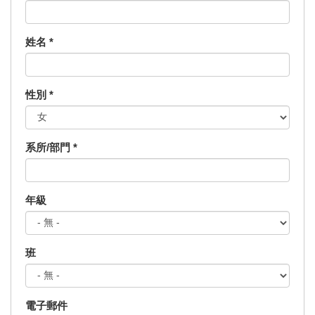
姓名
*
性別
*
系所/部門
*
年級
班
電子郵件