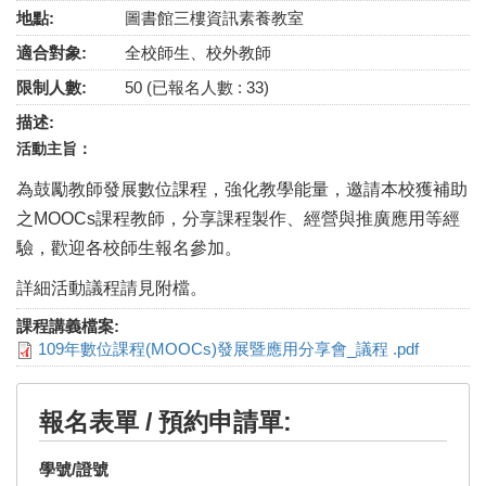
地點:
圖書館三樓資訊素養教室
適合對象:
全校師生、校外教師
限制人數:
50 (已報名人數 : 33)
描述:
活動主旨：
為鼓勵教師發展數位課程，強化教學能量，邀請本校獲補助
之MOOCs課程教師，分享課程
製作
、
經營
與
推廣
應用
等
經
驗，歡迎各校
師生
報名參加。
詳細活動議程請見附檔。
課程講義檔案:
109年數位課程(MOOCs)發展暨應用分享會_議程 .pdf
報名表單 / 預約申請單:
學號/證號