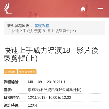
移
至
Home
Toggl
主
navig
內
容
研習課程層級
基礎課程
快速上手威力導演18 - 影片後製剪輯(上)
快速上手威力導演18 - 影片後
製剪輯(上)
基礎課程
媒體素養研習
課程編號:
MIL_108-1_20191211-1
講者:
李燕秋(君邑資訊有限公司執行長)
日期/時間:
12/11/2019 -
10:00
to
12:00
總計時數:
120分