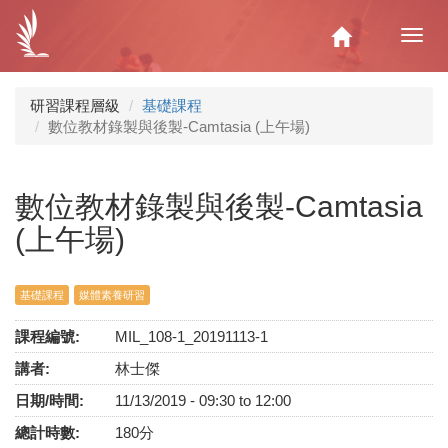
移
至
Home
Toggl
主
navig
內
容
研習課程層級
基礎課程
數位教材錄製與後製-Camtasia (上午場)
數位教材錄製與後製-Camtasia
(上午場)
基礎課程
媒體素養研習
課程編號:
MIL_108-1_20191113-1
講者:
林士傑
日期/時間:
11/13/2019 -
09:30
to
12:00
總計時數:
180分