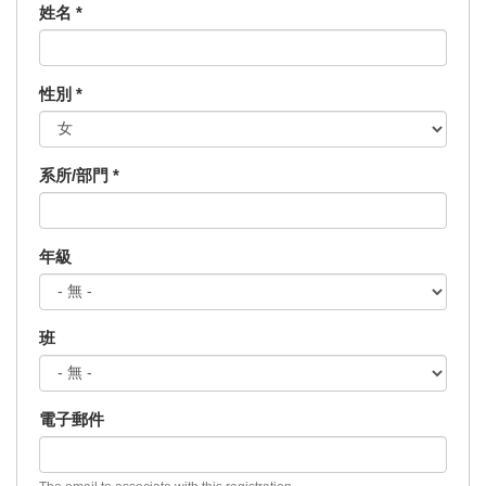
姓名
*
性別
*
系所/部門
*
年級
班
電子郵件