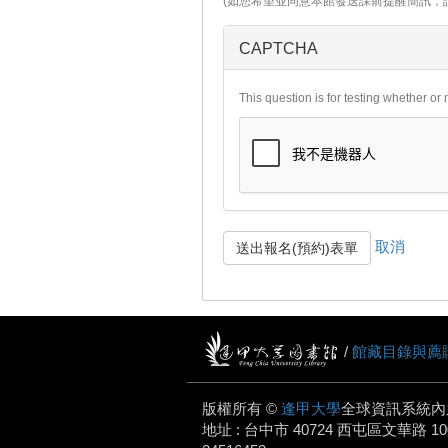
(如您希望並同意本館發送課前提醒簡訊，
CAPTCHA
This question is for testing whether o
取消
送出報名(預約)表單
/
館藏目錄與薦
版權所有 ©
逢甲大學
全球資訊系統內
地址 : 台中市 40724 西屯區文華路 100 號.