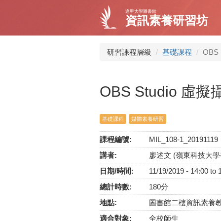
移
逢甲大學圖書館
至
資訊素養研習坊
主
內
容
研習課程層級
基礎課程
OBS
OBS Studio 
基礎課程
媒體素養研習
課程編號:
MIL_108-1_20191119
講者:
廖述文 (嶺東科技大
日期/時間:
11/19/2019 -
14:00
to
總計時數:
180分
地點:
圖書館二樓資訊素養
適合對象:
全校師生