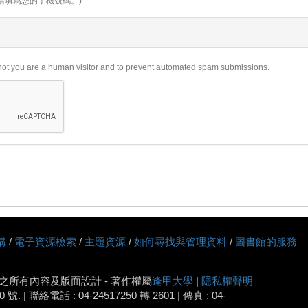
請填寫您的手機號碼。)
r not you are a human visitor and to prevent automated spam submissions.
購
/
電子資源檢索
/
主題資源
/
如何尋找與管理資料
/
圖書館的服務
之所有內容及版面設計 - 著作權屬
逢甲大學
|
隱私權聲明
 | 聯絡電話 : 04-24517250 轉 2601 | 傳真 : 04-