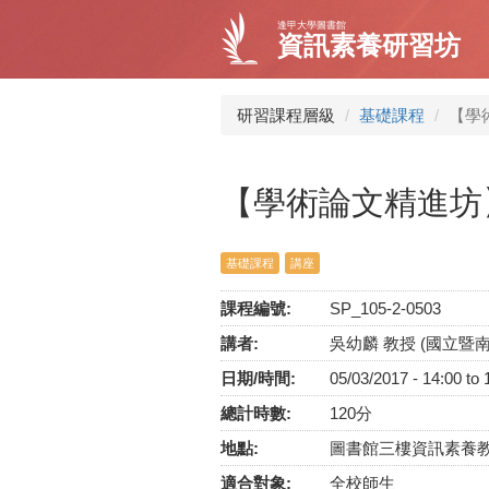
移
逢甲大學圖書館
至
資訊素養研習坊
主
內
容
研習課程層級
基礎課程
【學
【學術論文精進坊
基礎課程
講座
課程編號:
SP_105-2-0503
講者:
吳幼麟 教授 (國立暨
日期/時間:
05/03/2017 -
14:00
to
總計時數:
120分
地點:
圖書館三樓資訊素養
適合對象:
全校師生