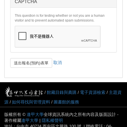
CAPTCHA
This question is for testing whether or not you are a human
visitor and to prevent automated spam submissions.
取消
送出報名(預約)表單
/
館藏目錄與薦購
/
電子資源檢索
/
主題資
源
/
如何尋找與管理資料
/
圖書館的服務
版權所有 ©
逢甲大學
全球資訊系統內之所有內容及版面設計 -
著作權屬
逢甲大學
|
隱私權聲明
地址 : 台中市 40724 西屯區文華路 100 號. | 聯絡電話 : 04-