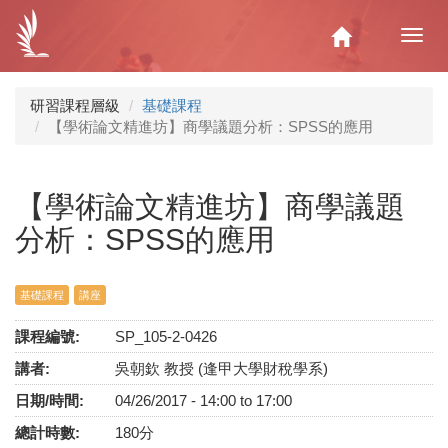
移
至
Home
Toggl
主
navig
內
容
研習課程層級
基礎課程
【學術論文精進坊】商學議題分析：SPSS的應用
【學術論文精進坊】商學議題
分析：SPSS的應用
基礎課程
講座
課程編號:
SP_105-2-0426
講者:
吳朝欽 教授 (逢甲大學財稅學系)
日期/時間:
04/26/2017 -
14:00
to
17:00
總計時數:
180分