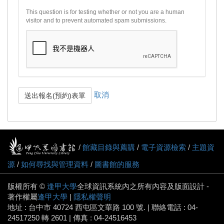
This question is for testing whether or not you are a human
visitor and to prevent automated spam submissions.
取消
送出報名(預約)表單
/
館藏目錄與薦購
/
電子資源檢索
/
主題資
源
/
如何尋找與管理資料
/
圖書館的服務
版權所有 ©
逢甲大學
全球資訊系統內之所有內容及版面設計 -
著作權屬
逢甲大學
|
隱私權聲明
地址 : 台中市 40724 西屯區文華路 100 號. | 聯絡電話 : 04-
24517250 轉 2601 | 傳真 : 04-24516453