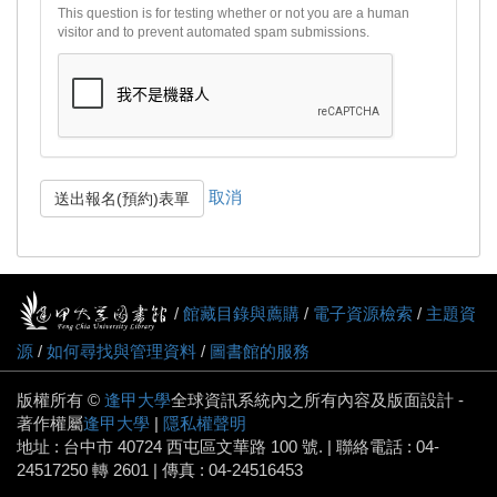
This question is for testing whether or not you are a human
visitor and to prevent automated spam submissions.
取消
送出報名(預約)表單
/
館藏目錄與薦購
/
電子資源檢索
/
主題資
源
/
如何尋找與管理資料
/
圖書館的服務
版權所有 ©
逢甲大學
全球資訊系統內之所有內容及版面設計 -
著作權屬
逢甲大學
|
隱私權聲明
地址 : 台中市 40724 西屯區文華路 100 號. | 聯絡電話 : 04-
24517250 轉 2601 | 傳真 : 04-24516453