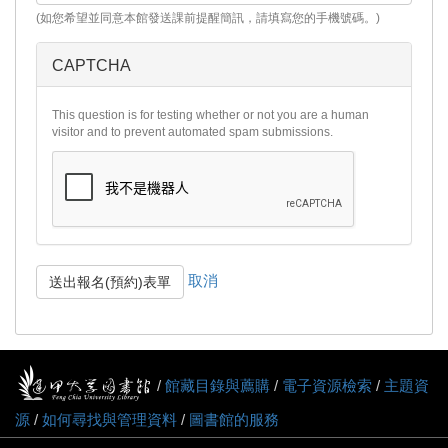
(如您希望並同意本館發送課前提醒簡訊，請填寫您的手機號碼。)
CAPTCHA
This question is for testing whether or not you are a human
visitor and to prevent automated spam submissions.
取消
送出報名(預約)表單
/
館藏目錄與薦購
/
電子資源檢索
/
主題資
源
/
如何尋找與管理資料
/
圖書館的服務