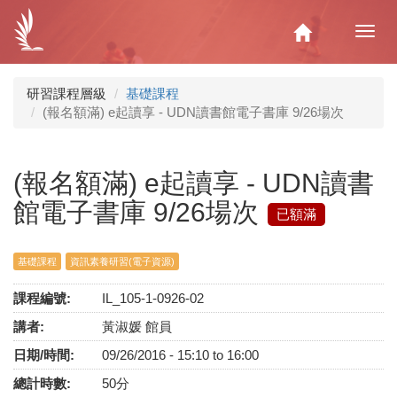
移
至
Home
Toggl
主
navig
內
容
研習課程層級
基礎課程
(報名額滿) e起讀享 - UDN讀書館電子書庫 9/26場次
(報名額滿) e起讀享 - UDN讀書
館電子書庫 9/26場次
已額滿
基礎課程
資訊素養研習(電子資源)
課程編號:
IL_105-1-0926-02
講者:
黃淑媛 館員
日期/時間:
09/26/2016 -
15:10
to
16:00
總計時數:
50分