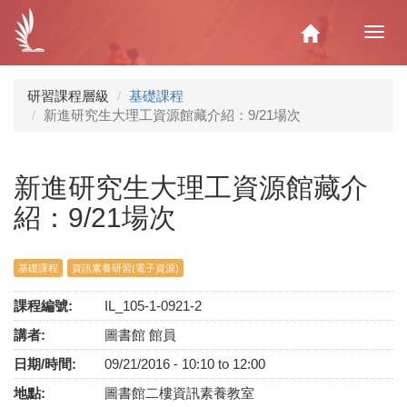
移
至
Home
Toggl
主
navig
內
容
研習課程層級
基礎課程
新進研究生大理工資源館藏介紹：9/21場次
新進研究生大理工資源館藏介
紹：9/21場次
基礎課程
資訊素養研習(電子資源)
課程編號:
IL_105-1-0921-2
講者:
圖書館 館員
日期/時間:
09/21/2016 -
10:10
to
12:00
地點:
圖書館二樓資訊素養教室