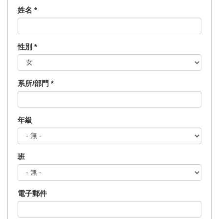
姓名
*
性別
*
系所/部門
*
年級
班
電子郵件