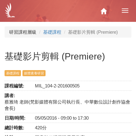
移
至
Home
Toggl
主
navig
內
容
研習課程層級
基礎課程
基礎影片剪輯 (Premiere)
基礎影片剪輯 (Premiere)
基礎課程
媒體素養研習
課程編號:
MIL_104-2-201600505
講者:
蔡雅琦 老師(梵影媒體有限公司執行長、中華數位設計創作協會
會長)
日期/時間:
05/05/2016 -
09:00
to
17:30
總計時數:
420分