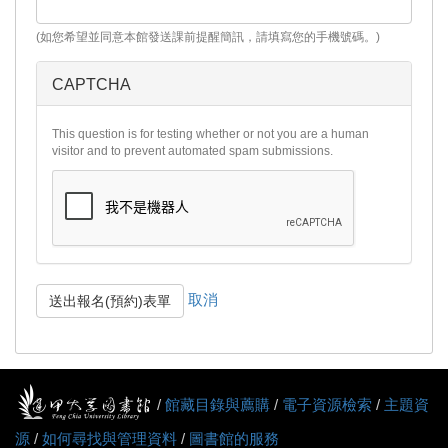
(如您希望並同意本館發送課前提醒簡訊，請填寫您的手機號碼。)
CAPTCHA
This question is for testing whether or not you are a human
visitor and to prevent automated spam submissions.
取消
送出報名(預約)表單
/
館藏目錄與薦購
/
電子資源檢索
/
主題資
源
/
如何尋找與管理資料
/
圖書館的服務