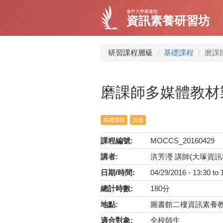
移
逢甲大學圖書館
至
資訊素養研習坊
主
內
容
研習課程層級
基礎課程
磨課
磨課師多媒體教材
基礎課程
其他
課程編號:
MOCCS_20160429
講者:
洪芳瀅 講師(大塚資訊
日期/時間:
04/29/2016 -
13:30
to
總計時數:
180分
地點:
圖書館二樓資訊素養
適合對象:
全校師生