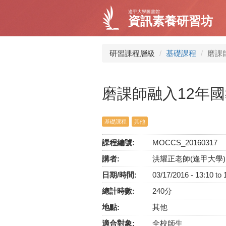
移
逢甲大學圖書館
至
資訊素養研習坊
主
內
容
研習課程層級
基礎課程
磨課
磨課師融入12年
基礎課程
其他
課程編號:
MOCCS_20160317
講者:
洪耀正老師(逢甲大學
日期/時間:
03/17/2016 -
13:10
to
總計時數:
240分
地點:
其他
適合對象:
全校師生