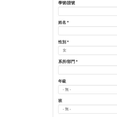
學號/證號
姓名
*
性別
*
系所/部門
*
年級
班