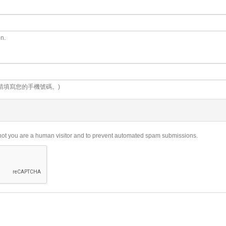
on.
請填寫您的手機號碼。)
r not you are a human visitor and to prevent automated spam submissions.