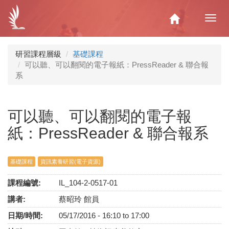
移
至
Home
Toggl
主
navig
內
容
研習課程層級
基礎課程
可以聽、可以翻閱的電子報紙：PressReader & 聯合報
系
可以聽、可以翻閱的電子報
紙：PressReader & 聯合報系
基礎課程
資訊素養研習(電子資源)
課程編號:
IL_104-2-0517-01
講者:
蔡昭玲 館員
日期/時間:
05/17/2016 -
16:10
to
17:00