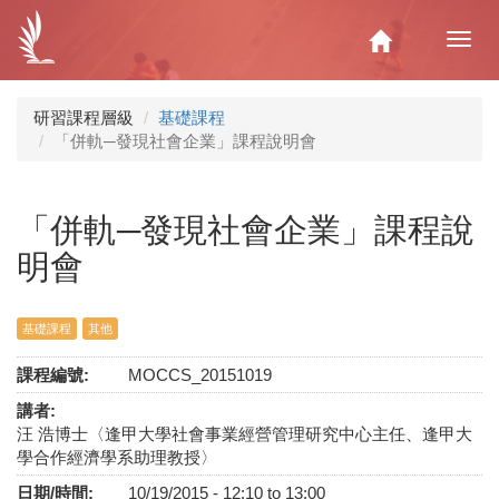
移
至
Home
Toggl
主
navig
內
容
研習課程層級
基礎課程
「併軌─發現社會企業」課程說明會
「併軌─發現社會企業」課程說
明會
基礎課程
其他
課程編號:
MOCCS_20151019
講者:
汪 浩博士〈逢甲大學社會事業經營管理研究中心主任、逢甲大
學合作經濟學系助理教授〉
日期/時間:
10/19/2015 -
12:10
to
13:00