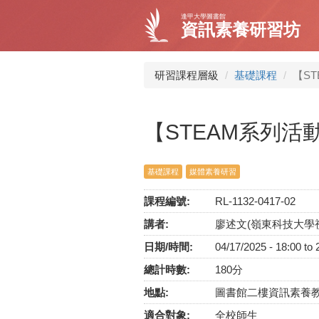
移
逢甲大學圖書館
至
資訊素養研習坊
主
內
容
研習課程層級
基礎課程
【S
【STEAM系列活
基礎課程
媒體素養研習
課程編號:
RL-1132-0417-02
講者:
廖述文(嶺東科技大學
日期/時間:
04/17/2025 -
18:00
to
總計時數:
180分
地點:
圖書館二樓資訊素養
適合對象:
全校師生