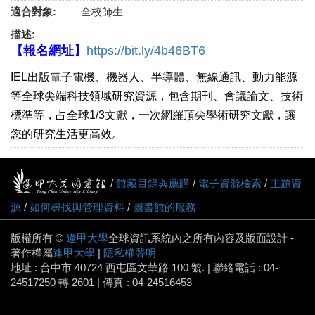
適合對象:
全校師生
描述:
【報名網址】
https://bit.ly/4b46BT6
IEL出版電子電機、機器人、半導體、無線通訊、動力能源
等全球尖端科技領域研究資源，包含期刊、會議論文、技術
標準等，占全球1/3文獻，一次網羅頂尖學術研究文獻，讓
您的研究生活更高效。
/
館藏目錄與薦購
/
電子資源檢索
/
主題資
源
/
如何尋找與管理資料
/
圖書館的服務
版權所有 ©
逢甲大學
全球資訊系統內之所有內容及版面設計 -
著作權屬
逢甲大學
|
隱私權聲明
地址 : 台中市 40724 西屯區文華路 100 號. | 聯絡電話 : 04-
24517250 轉 2601 | 傳真 : 04-24516453