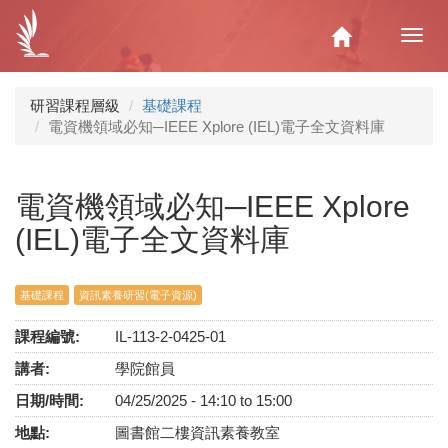
移
至
Home
Toggl
主
navig
內
容
研習課程層級
基礎課程
電資機領域必知─IEEE Xplore (IEL)電子全文資料庫
電資機領域必知─IEEE Xplore
(IEL)電子全文資料庫
基礎課程
資訊素養研習(電子資源)
課程編號:
IL-113-2-0425-01
講者:
學院館員
日期/時間:
04/25/2025 -
14:10
to
15:00
地點:
圖書館二樓資訊素養教室