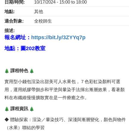
日期/時間:
10/17/2024 -
15:00
to
18:00
地點:
其他
適合對象:
全校師生
描述:
報名網址：
https://bit.ly/3ZYYq7p
地點：圖202教室
課程特色
實用型小錢包渲染出甜美可人水果包，７色彩虹染顏料可選
用，運用紙膠帶捌步和平塗與暈染手法揮出漸層效果，看著顏
料在布纖維慢慢擴散實在是一件療癒之作。
課程資訊
◆ 體驗探索：渲染／暈染技巧、深淺與漸層變化，顏色與物件
（水果）聯結的學習