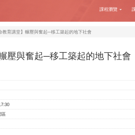
課程瀏覽
命教育講堂】輾壓與奮起─移工築起的地下社會
輾壓與奮起─移工築起的地下社會
17:30
習區