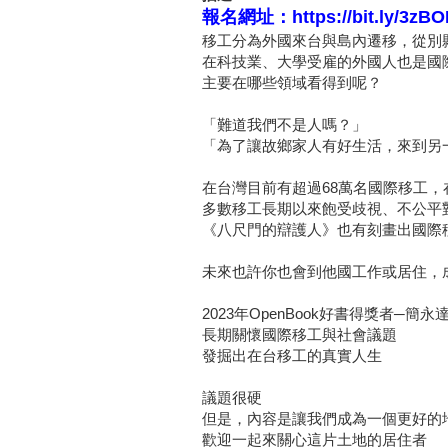
報名網址：
https://bit.ly/3zB
移工分為外國來台與島內遷移，從別縣
在科技業、大學受雇的外國人也是國
主要在哪些領域看得到呢？
「難道我們不是人嗎？」
「為了讓故鄉家人有好生活，來到另
在台灣目前有超過68萬名國際移工
多數移工長期以來飽受歧視、不公平
《八尺門的辯護人》也有刻畫出國際
未來也許你也會到他國工作或居住，
2023年OpenBook好書得獎者─簡永
長期關懷國際移工與社會議題
發掘出在台移工的真實人生
議題很硬
但是，內容是讓我們成為一個更好的
歡迎一起來關心這片土地的居住者