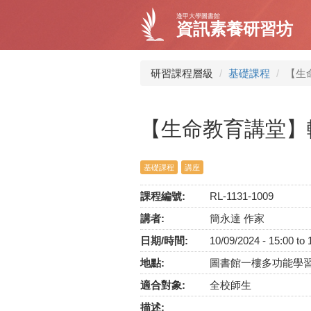
移
逢甲大學圖書館
至
資訊素養研習坊
主
內
容
研習課程層級
基礎課程
【生
【生命教育講堂】
基礎課程
講座
課程編號:
RL-1131-1009
講者:
簡永達 作家
日期/時間:
10/09/2024 -
15:00
to
地點:
圖書館一樓多功能學
適合對象:
全校師生
描述: