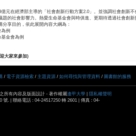
111.3億元在經濟部主導的「社會創新行動方案2.0」。並強調社會創
議題的社會影響力。熱愛生命基金會與時俱進、更期待透過社會創新
講分享目的，依此展開內容大綱為：
會為例
命基金會為例
迎大家來參加)
購
/
電子資源檢索
/
主題資源
/
如何尋找與管理資料
/
圖書館的服務
之所有內容及版面設計 - 著作權屬
逢甲大學
|
隱私權聲明
 | 聯絡電話 : 04-24517250 轉 2601 | 傳真 : 04-