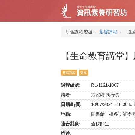
移
逢甲大學圖書館
至
資訊素養研習坊
主
內
容
研習課程層級
基礎課程
【生
【生命教育講堂】
基礎課程
講座
課程編號:
RL-1131-1007
講者:
方家綺 執行長
日期/時間:
10/07/2024 -
15:00
to
地點:
圖書館一樓多功能學
適合對象:
全校師生
描述: