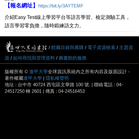
【報名網址】
https://bit.ly/3AYTEMF
介紹Easy Test線上學習平台等語言學習、檢定測驗工具，
語言學習零負擔，隨時鍛練語文力。
/
館藏目錄與薦購
/
電子資源檢索
/
主題資
源
/
如何尋找與管理資料
/
圖書館的服務
版權所有 ©
逢甲大學
全球資訊系統內之所有內容及版面設計 -
著作權屬
逢甲大學
|
隱私權聲明
地址 : 台中市 40724 西屯區文華路 100 號. | 聯絡電話 : 04-
24517250 轉 2601 | 傳真 : 04-24516453