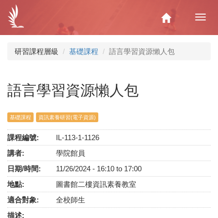
移
至
Home
Toggl
主
navig
內
容
研習課程層級
基礎課程
語言學習資源懶人包
語言學習資源懶人包
基礎課程
資訊素養研習(電子資源)
課程編號:
IL-113-1-1126
講者:
學院館員
日期/時間:
11/26/2024 -
16:10
to
17:00
地點:
圖書館二樓資訊素養教室
適合對象:
全校師生
描述: